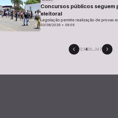
Concursos públicos seguem p
eleitoral
Legislação permite realização de provas 
03/08/2026 • 09:09
1
2
3
4
5
6
...
347