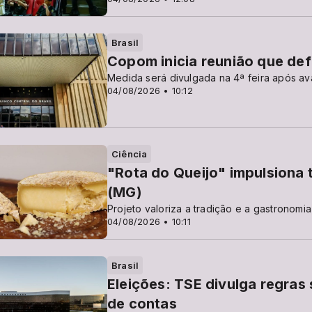
Brasil
Copom inicia reunião que defi
Medida será divulgada na 4ª feira após a
04/08/2026 • 10:12
Ciência
"Rota do Queijo" impulsiona 
(MG)
Projeto valoriza a tradição e a gastronomia
04/08/2026 • 10:11
Brasil
Eleições: TSE divulga regras
de contas