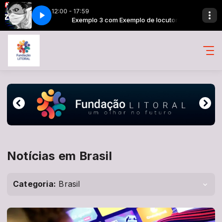
12:00 - 17:59
de locutor
OkZA0]
de locutora
Exemplo 3 com Exemplo de locutor
Iframe Manuel [0zISy9OkZA0]
Exemplo 4 com Exemplo de locutora
Notícias em Brasil
Categoria:
Brasil