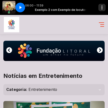
06:00 - 11:59
ideo) [o5Sg1dIaHCU]
 locutora
Exemplo 2 com Exemplo de locutora
Iframe Luísa Sonza - penhasco. (Lyric Video) [o5Sg1
Notícias em Entretenimento
Categoria:
Entretenimento