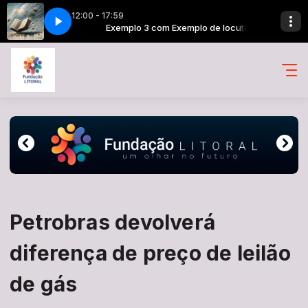
12:00 - 17:59
(Ao vivo) [i6yvS3z8BM8]
o de locutor
Exemplo 3 com Exemplo de locutor
Iframe Vander Lee - Meu jardim (Ao vivo) [i6yvS
Petrobras devolverá
diferença de preço de leilão
de gás