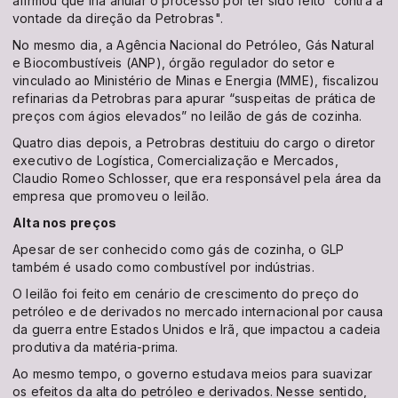
afirmou que iria anular o processo por ter sido feito “contra a
vontade da direção da Petrobras".
No mesmo dia, a Agência Nacional do Petróleo, Gás Natural
e Biocombustíveis (ANP), órgão regulador do setor e
vinculado ao Ministério de Minas e Energia (MME), fiscalizou
refinarias da Petrobras para apurar “suspeitas de prática de
preços com ágios elevados” no leilão de gás de cozinha.
Quatro dias depois, a Petrobras destituiu do cargo o diretor
executivo de Logística, Comercialização e Mercados,
Claudio Romeo Schlosser, que era responsável pela área da
empresa que promoveu o leilão.
Alta nos preços
Apesar de ser conhecido como gás de cozinha, o GLP
também é usado como combustível por indústrias.
O leilão foi feito em cenário de crescimento do preço do
petróleo e de derivados no mercado internacional por causa
da guerra entre Estados Unidos e Irã, que impactou a cadeia
produtiva da matéria-prima.
Ao mesmo tempo, o governo estudava meios para suavizar
os efeitos da alta do petróleo e derivados. Nesse sentido,