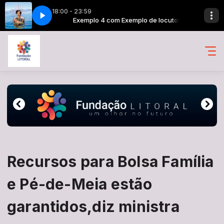
18:00 - 23:59
[Áudio Oficial] [q1qhg7Bjowk]
 de locutora
Exemplo 4 com Exemplo de locutora
Iframe Johnny Hooker - Beija-Flor (Novela 
Recursos para Bolsa Família
e Pé-de-Meia estão
garantidos,diz ministra