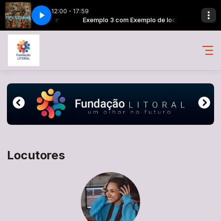
12:00 - 17:59
xemplo de locutor
e [aC1QBmYVMCc]
Exemplo 3 com Exemplo de locutor
Iframe YouTube [aC1QBmYVMCc]
Locutores