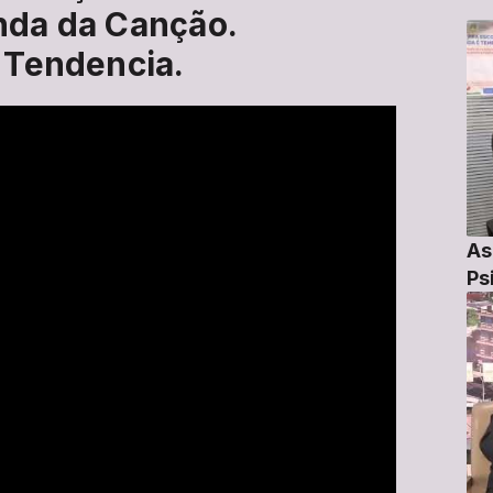
nda da Canção.
 Tendencia.
As
Ps