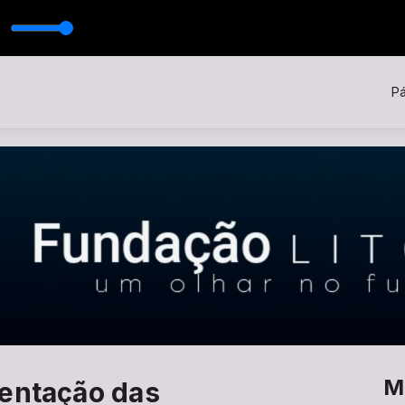
tor
Pá
M
sentação das