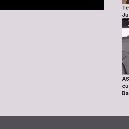
Te
Ju
AS
cu
Ba